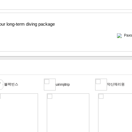
 our long-term diving package
Paxs
블랙빈스
약산체리원
uirimjitrip