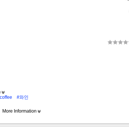
e
coffee
#와인
More Information