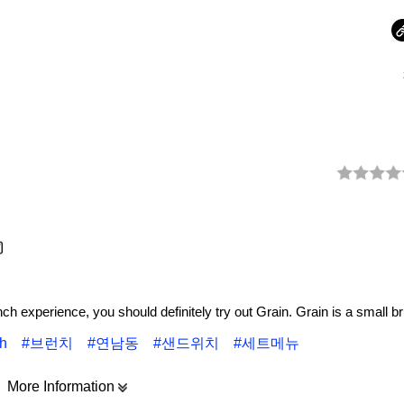
unch experience, you should definitely try out Grain. Grain is a small b
h
#브런치
#연남동
#샌드위치
#세트메뉴
More Information