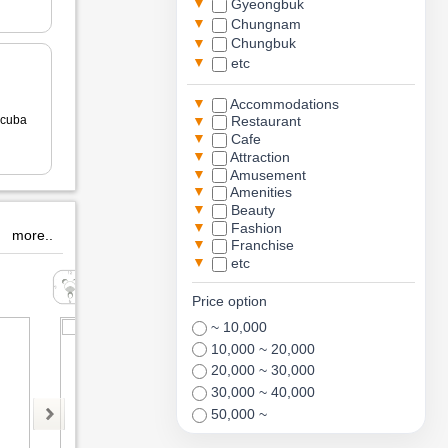
▼
Gyeongbuk
▼
Chungnam
▼
Chungbuk
▼
etc
▼
Accommodations
▼
cuba
Restaurant
▼
Cafe
▼
Attraction
▼
Amusement
▼
Amenities
▼
Beauty
▼
Fashion
more..
▼
Franchise
▼
etc
간사이공항
Paxscuba
b
Price option
~ 10,000
10,000 ~ 20,000
20,000 ~ 30,000
30,000 ~ 40,000
50,000 ~