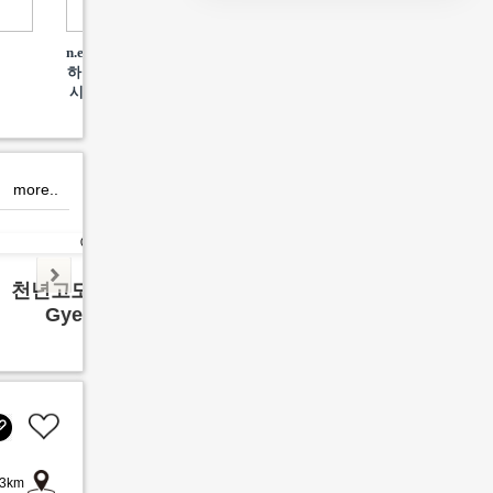
🌸 Bu
n.e.s.t 간사이 공항점은 수
양양에서의 완벽한 하룻
하물 임시 보관 및 오사카
밤 파랑스테이
시내 호텔로 당일 배송이
가능합니다
more..
천년고도 경주여행
영월 
Gyeong ju
Yeon
3km