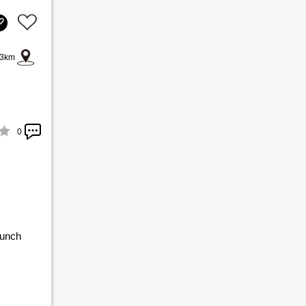
3km
0
runch