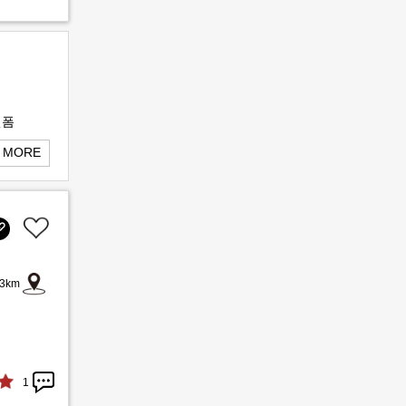
 MORE
3km
1