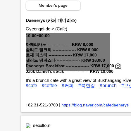
Member's page
Daenerys (카페 대너리스)
Gyeonggi-do > (Cafe)
10:00~00:00
아메리카노 ---------------- KRW 8,000
솔티드 밀크티 ---------------- KRW 9,000
로제 파스타 ---------------- KRW 17,000
샐러드 냉파스타 ---------------- KRW 16,000
Daenerys Breakfast ---------------- KRW 17,000
Jack Daniel's steak ---------------- KRW 19,000
MORE+
It's a brunch cafe with a great view of Bukhangang Rive
#cafe
#coffee
#커피
#북한강
#brunch
#브
|
+82 31-521-9700
https://blog.naver.com/cafedaenerys
seoultour