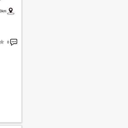
3km
0