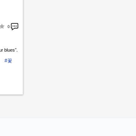
0
ur blues".
트
#꽃