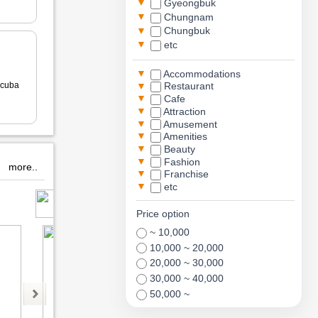
▼
Gyeongbuk
▼
Chungnam
▼
Chungbuk
▼
etc
▼
Accommodations
▼
cuba
Restaurant
▼
Cafe
▼
Attraction
▼
Amusement
▼
Amenities
▼
Beauty
▼
Fashion
more..
▼
Franchise
▼
etc
평화고속관광
uirimjitrip
b
Price option
~ 10,000
10,000 ~ 20,000
20,000 ~ 30,000
30,000 ~ 40,000
50,000 ~