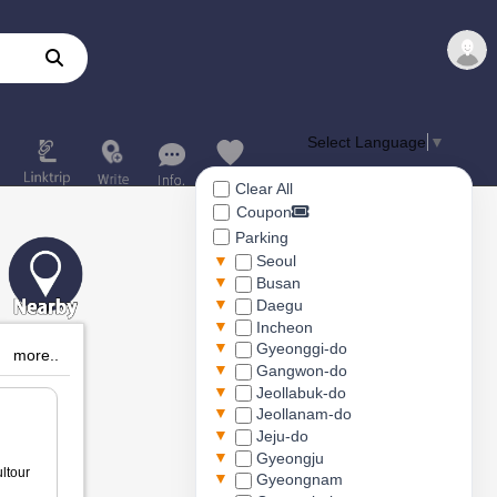
Select Language
▼
Clear All
Coupon
Parking
▼
Seoul
▼
Busan
▼
Daegu
▼
Incheon
▼
Gyeonggi-do
more..
▼
Gangwon-do
▼
Jeollabuk-do
▼
Jeollanam-do
▼
Jeju-do
▼
Gyeongju
ltour
▼
Gyeongnam