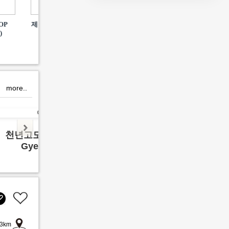
🌸 Bu
OP
제천 여행의 시작, 의림지
(주)평화고속관광·여행사
)
를 방문해 주신 고객 여러
분께 진심으로 감사드립
니다.
more..
천년고도 경주여행
영월 
Gyeong ju
Yeon
3km