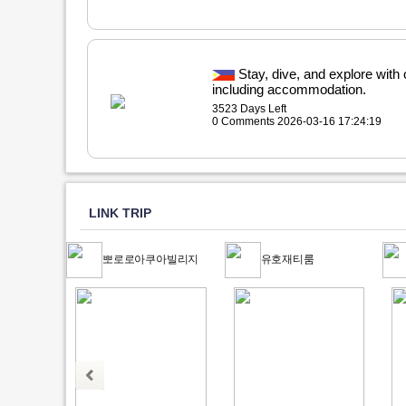
Stay, dive, and explore with
including accommodation.
3523 Days Left
0 Comments 2026-03-16 17:24:19
LINK TRIP
뽀로로아쿠아빌리지
유호재티룸