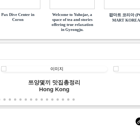
Pax Dive Center in
Welcome to Yuhojae, a
팝마트 코리아 (P
Coron
space of tea and stories
MART KOREA
offering true relaxation
in Gyeongju.
쯔양몇끼 맛집총정리
Hong Kong