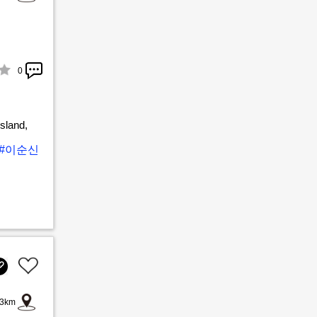
0
Island,
#이순신
3km