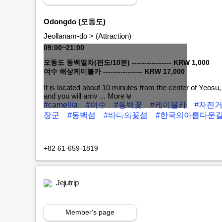
Odongdo (오동도)
Jeollanam-do > (Attraction)
09:00~21:00
오동도 동백열차(편도/10분) ---------------- KRW 1,000
여수 해상케이블카 ---------------- KRW 17,000
It is located about 10 minutes from the center of Yeosu
and you will arriv
... More
#camellia
#여수
#동백꽃
#케이블카
#자전
MORE+
장군
#동백섬
#바다의꽃섬
#한국의아름다운길
+82 61-659-1819
Jejutrip
Member's page