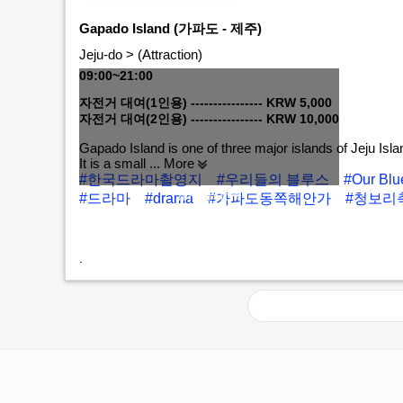
Gapado Island (가파도 - 제주)
Jeju-do > (Attraction)
09:00~21:00
자전거 대여(1인용) ---------------- KRW 5,000
자전거 대여(2인용) ---------------- KRW 10,000
Gapado Island is one of three major islands of Jeju Isla
It is a small
... More
#한국드라마촬영지
#우리들의 블루스
#Our Bl
MORE+
#드라마
#drama
#가파도동쪽해안가
#청보리
.