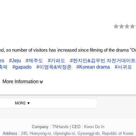
nd, so number of visitors has increased since filming of the drama "O
ues
#Jeju
#제주도
#가파도
#한지민&김우빈 자전거데이
축제
#gapado
#이영옥&박정준
#Korean drama
#서귀포
More Information
MORE ▼
Company
: TNHands |
CEO
: Kwon Do In
Address
: 245, Hoeryong-ro, Uijeongbu-si, Gyeonggi-do, Republic of Korea