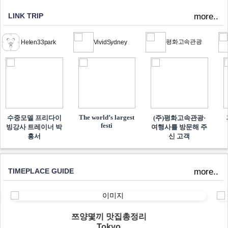
LINK TRIP
more..
평화고속관광
Helen33park
VividSydney
The world’s largest
수중모델 프리다이
(주)평화고속관광·
festi
빙강사 트레이너 박
여행사를 방문해 주
흥서
신 고객
TIMEPLACE GUIDE
more..
쯔양몇끼 맛집총정리
Tokyo