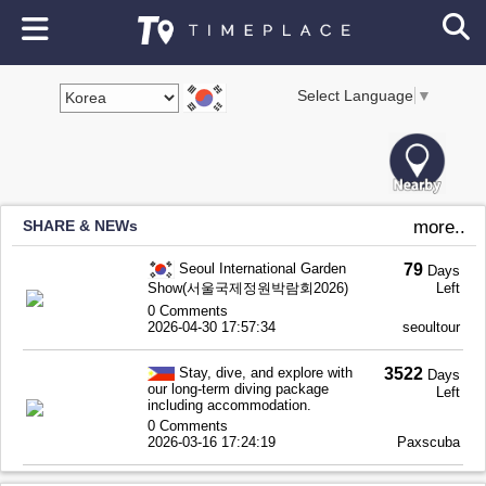
Select Language
▼
SHARE & NEWs
more..
Seoul International Garden
79
Days
Show(서울국제정원박람회2026)
Left
0 Comments
2026-04-30 17:57:34
seoultour
Stay, dive, and explore with
3522
Days
our long-term diving package
Left
including accommodation.
0 Comments
2026-03-16 17:24:19
Paxscuba