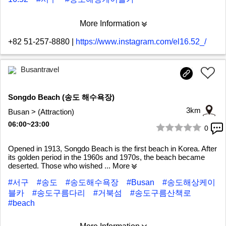
More Information
+82 51-257-8880
|
https://www.instagram.com/el16.52_/
Busantravel
Songdo Beach (송도 해수욕장)
3km
Busan > (Attraction)
06:00~23:00
0
1/6
Opened in 1913, Songdo Beach is the first beach in Korea. After
its golden period in the 1960s and 1970s, the beach became
deserted. Those who wished
... More
#서구
#송도
#송도해수욕장
#Busan
#송도해상케이
블카
#송도구름다리
#거북섬
#송도구름산책로
#beach