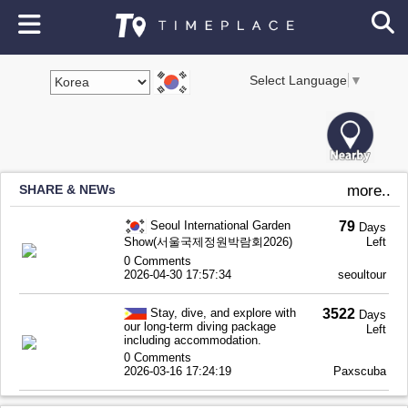
Select Language
▼
SHARE & NEWs
more..
Seoul International Garden
79
Days
Show(서울국제정원박람회2026)
Left
0 Comments
2026-04-30 17:57:34
seoultour
Stay, dive, and explore with
3522
Days
our long-term diving package
Left
including accommodation.
0 Comments
2026-03-16 17:24:19
Paxscuba